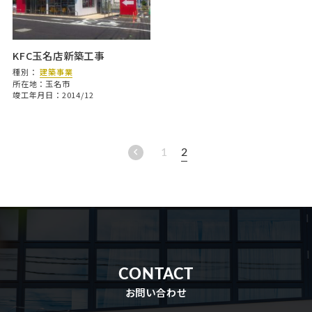
KFC玉名店新築工事
種別：
建築事業
所在地：玉名市
竣工年月日：2014/12
chevron_left
1
2
CONTACT
お問い合わせ