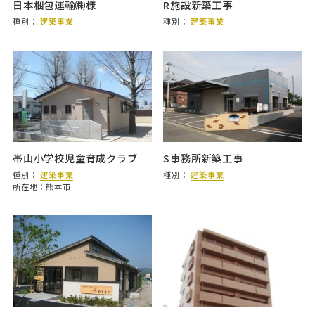
日本梱包運輸㈱様
R施設新築工事
種別：
建築事業
種別：
建築事業
帯山小学校児童育成クラブ
S事務所新築工事
種別：
建築事業
種別：
建築事業
所在地：熊本市