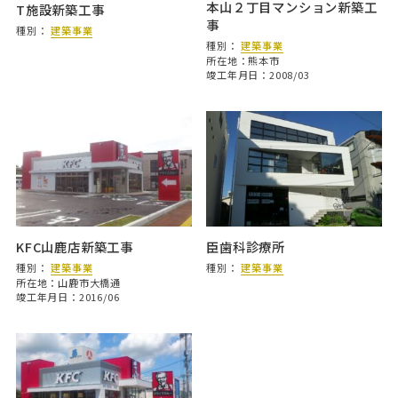
本山２丁目マンション新築工
T施設新築工事
事
種別：
建築事業
種別：
建築事業
所在地：熊本市
竣工年月日：2008/03
KFC山鹿店新築工事
臣歯科診療所
種別：
建築事業
種別：
建築事業
所在地：山鹿市大橋通
竣工年月日：2016/06